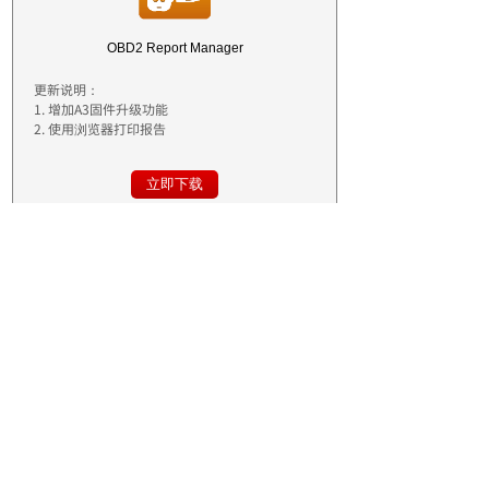
OBD2 Report Manager
更新说明：
1. 增加A3固件升级功能
2. 使用浏览器打印报告
立即下载
内窥镜电脑执行程序APP
软件说明：
1. 下载完成后直接保存在电脑本地盘，不需要安装
2. 将内窥镜的USB线插入电脑的USB接口，会自动下
载并更新驱动程序
3. 该软件功能目前可支持微软Windows XP, 7/8/9/10