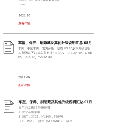
.......
2021.10
查看详情
车型、保养、刷隐藏及其他升级说明汇总-08月
丰田、中国丰田、雷克萨斯、塞恩 V3.80版本升级说明
1. 新增以下18款车型支持：B-SUV、B-SUV HV、C-HR
EV、C-SUV、C-SUV HV、
.......
2021.09
查看详情
车型、保养、刷隐藏及其他升级说明汇总-07月
日产V4.25
版本升级说明
1.
优化车型菜单。
2.
日产：
370Z
，
NV200
，阿蒂玛
（
ALTIMA
），楼兰（
MURANO
），骐达
.......