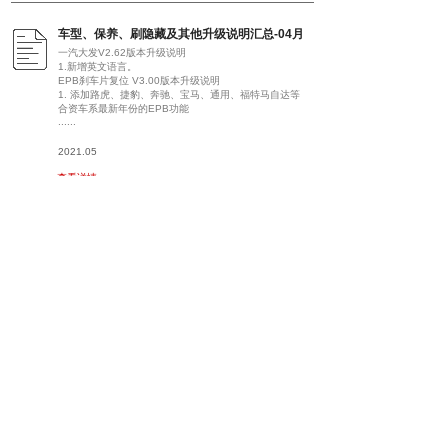
车型、保养、刷隐藏及其他升级说明汇总-04月
一汽大发V2.62版本升级说明
1.新增英文语言。
EPB刹车片复位 V3.00版本升级说明
1. 添加路虎、捷豹、奔驰、宝马、通用、福特马自达等
合资车系最新年份的EPB功能
......
2021.05
查看详情
车型、保养、刷隐藏及其他升级说明汇总-03月
丰田、中国丰田、塞恩、雷克萨斯V3.62版本升级说明
1.新增VIN码定位功能。
大众、大众商务、上海大众、一汽大众、上海大众斯柯
达、斯柯达、西亚特、兰博基尼
......
2021.04
查看详情
车型、保养、刷隐藏及其他升级说明汇总-01月